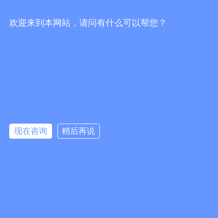
欢迎来到本网站，请问有什么可以帮您？
关注我们
微信公众号 客服微信
现在咨询
稍后再说
粤ICP备2023139589号-1
版权所有© 广东腾昕检测技术有限公司
本网站支持
IPv6
本网站由阿里云提供云计算及安全服务