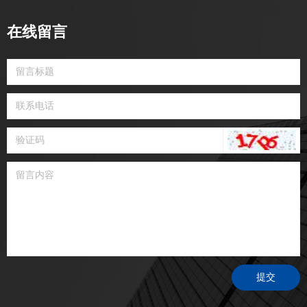
日常工作中，我们发
——断面检测——焊锡
针对此问题，分享案
直接关系到器件的质
现，客户的设计规格要
高度检测——SEM检测
例。
在线留言
量。基于此，下文针对
求一般会有这个产品的
的方法，推断出芯片底
BGA焊接出现开裂问题
设计使用寿命(或期待寿
部出现焊接不良的失效
作出了分析。
命），表述为”常温条件
原因，并据此给出改善
下（%）负载……
建议。
H（年）”。在这样的背
景之下，就涉及到我们
如何从结构设计、材料
选择、工艺设计等方面
满足客户对产品可靠性
的要求，如何通过预估
和验证，达到客户这方
面的要求。因此，MTTF
可靠性研究应运而生。
提交