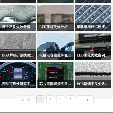
排查过程中发现产品静
的分析手段，对断口的
验的相关内容进行介
样品在进行密封测试
贴片电阻在生产过程中
电涌保护器主要用于低
止一段时间后故障会消
宏观特征和微观特征进
绍。
时，产品外壳出现开
发现失效不良，对三个
压配电系统、过电压钳
除，温箱烘烤30分钟后
行观察解析，可以判断
裂，本篇文章主要对产
批次的电阻样品分别进
位和浪涌电流泄放。其
复现。在采取措施后故
金属断裂模式及其失效
品外壳开裂的原因进行
行X-RAY分析、表面观
工作模式为大电流冲击
障消除，发现故障MCU
原因，这些关键信息对
开关不良失效分析
LED蓝灯失效分析
车载电池FPC连接片虚焊失效分析
失效分析。
察、阻值测试、切片分
时，弹片焊点位置温度
引脚存在黑色异物 。
于优化设计和提高材料
拨动开关回流后拨动臂
LED 灯珠出现不亮、暗
某车载电池充电异常，
析、SEM分析及EDS分
升高软化，发生开路，
的使用性能至关重要。
开关困难。据此现象，
亮的情况，且样品安装
经初步分析是内部FPC
析，发现问题发生在电
起到保护作用。
通过外观分析——X-
前在仓库存放了一个
连接板接触不良导致。
阻Ni层与保护膜结合
本次分享的案例，失效
RAY检测——拨动力分
月、安装后过了3-6个月
处。
发生在产品客户端波峰
BGA焊接开裂失效分析案例
电解电容阻值降低失效分析
LED常见失效案例及分析
析——断面分析等手
才被点亮。
焊后，产品内部焊点剥
球栅阵列封装（英语：
电解电容在PCBA测试时
针对LED产品发生的失
段，对样品进行失效分
离，产品持续性发生不
BGA、Ball Grid Array，
检出阻值偏低异常，针
效问题，主要集中于银
析，找寻失效机理，判
良，个别批次不良率较
以下简称BGA）技术为
对样品进行初步测试，
胶松脱、金线断裂、应
断失效原因。
高。
应用在集成电路上的一
电容阻值偏低的现象不
力裂纹等方面。以下分
产品可靠性研究不可不知的知识之MTTF
芯片底部焊接不良失效分析
PCB熔锡不良失效分析
种表面黏着封装技术，
稳定，因此对失效样品
析了这三种常见的情
现如今，电子产品更新
当芯片底部出现焊接不
锡厚度不均匀导致的镀
此技术常用来永久固定
进行分析。
况，即LED晶元底部的
日趋频繁，产品投产前
良的问题时，我们可以
层合金化是热风整平
如微处理器之类的的装
银胶松脱、LED内部金
上一页
1
2
3
4
下一页
的可靠性测试便显得尤
怎么进行失效分析呢？
（喷锡）工艺PCB常见
置。
线断裂及晶圆与银胶结
为重要。与此同时，在
本篇案例运用X-ray检测
的失效模式。本篇文章
BGA焊接失效问题往往
合处应力裂纹。