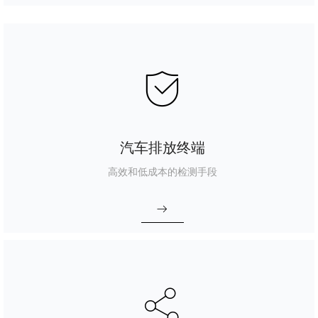
ꀳ
汽车排放终端
高效和低成本的检测手段
ꁹ
ꀲ