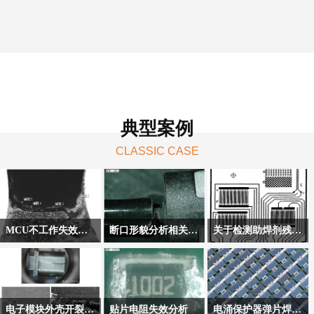
典型案例
CLASSIC CASE
MCU不工作失效分析案例
断口形貌分析相关案例分享
关于检测助焊剂残留影响的四项试验
在对电路板上MCU的电
断口是材料断裂后暴露
本篇推文围绕电化学迁
压监测点进行测量时发
出的自然表面，其形貌
移测试、铜镜测试、铜
现电压只有0V，初步排
记录了产品断裂过程中
板腐蚀试验、绝缘电阻
查确认是MCU未工作，
的关键信息。通过精确
测试展开，对这四项试
电子模块外壳开裂失效分析
贴片电阻失效分析
电涌保护器弹片焊点开裂失效分析