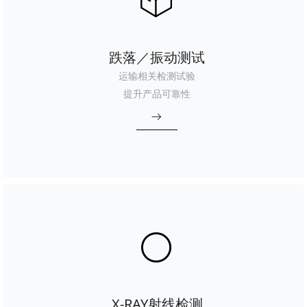
ꁦ
跌落／振动测试
运输相关检测试验
提升产品可靠性
ꁹ
ꀐ
X-RAY射线检测