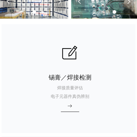
넳
넲
넳
넲
ꂐ
锡膏／焊接检测
焊接质量评估
电子元器件真伪辨别
ꁹ