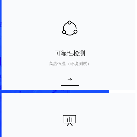
ꁢ
可靠性检测
高温低温（环境测试）
ꁹ
ꀣ