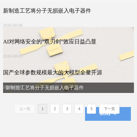
新制造工艺将分子无损嵌入电子器件
2026-08-06
AI对网络安全的“双刃剑”效应日益凸显
2026-08-05
国产全球参数规模最大的大模型全量开源
2026-07-30
新制造工艺将分子无损嵌入电子器件
上一页
1
2
3
4
5
下一页
MORE
뀠