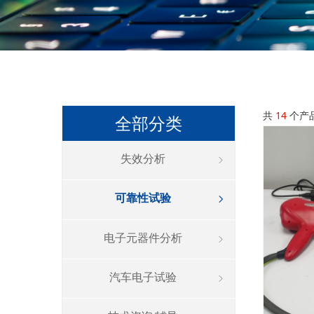
共
14
个产
全部分类
失效分析
ꁇ
可靠性试验
ꁇ
电子元器件分析
ꁇ
汽车电子试验
ꁇ