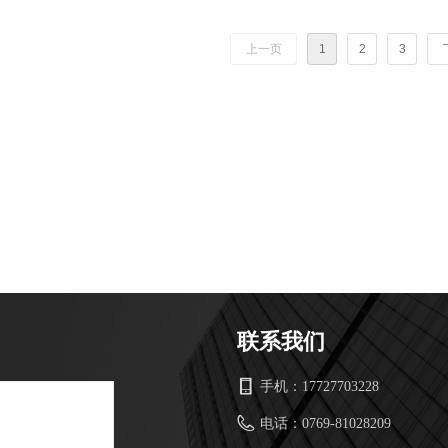
上一页
1
2
3
联系我们
手机：
17727703228
电话：
0769-81028209