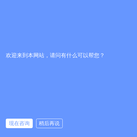
电话：
0769-81028209
邮箱：
tx003@zengshin.com
地址：
广东省东莞市桥头镇桥头桥龙路482号301室
欢迎来到本网站，请问有什么可以帮您？
关注我们
微信公众号 客服微信
现在咨询
稍后再说