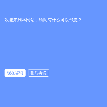
欢迎来到本网站，请问有什么可以帮您？
关注我们
微信公众号 客服微信
现在咨询
稍后再说
粤ICP备2023139589号-1
版权所有© 广东腾昕检测技术有限公司