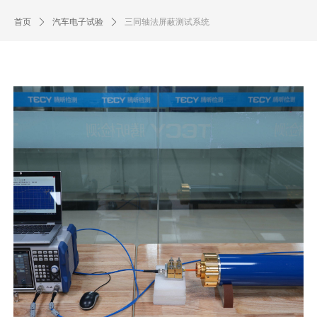
首页
ꄲ
汽车电子试验
ꄲ
三同轴法屏蔽测试系统