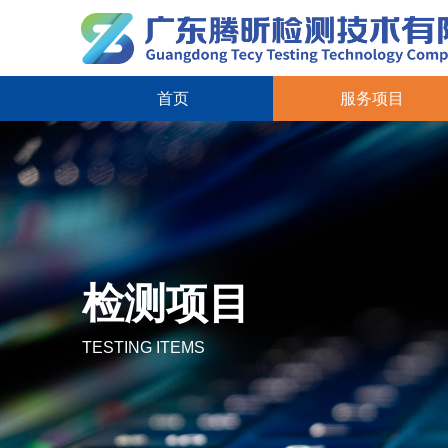
首页
服务项目
检测项目
TESTING ITEMS