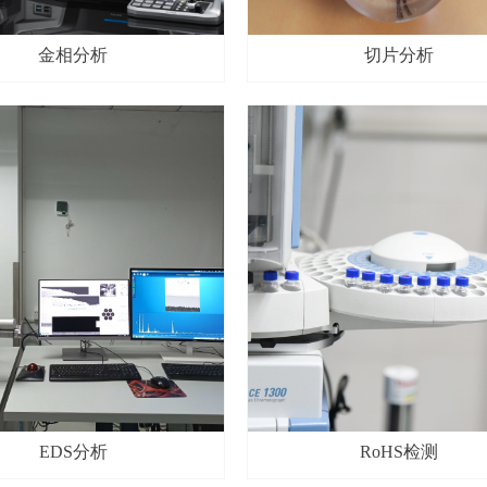
金相分析
切片分析
EDS分析
RoHS检测