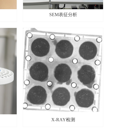
SEM表征分析
X-RAY检测